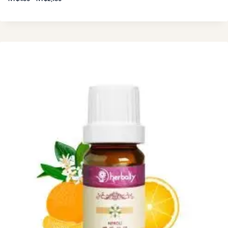
格
範
圍
：
N
T
$
4
8
0
到
N
T
$
2
,
1
8
0