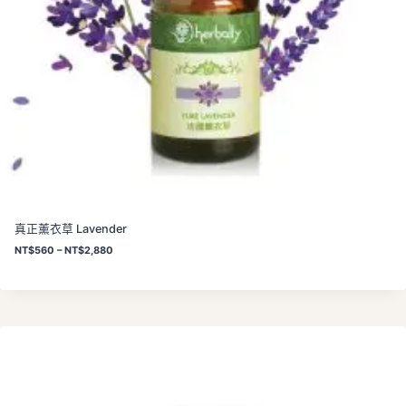
0
真正薰衣草 Lavender
價
NT$
560
–
NT$
2,880
格
範
圍
：
N
T
$
5
6
0