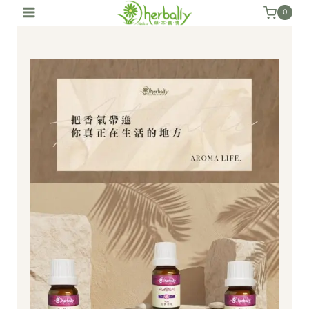
跳
0
至
內
容