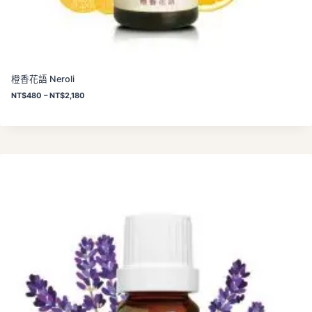
橙香花語 Neroli
價
NT$
480
–
NT$
2,180
格
範
圍
：
N
T
$
4
8
0
到
N
T
$
2
,
1
8