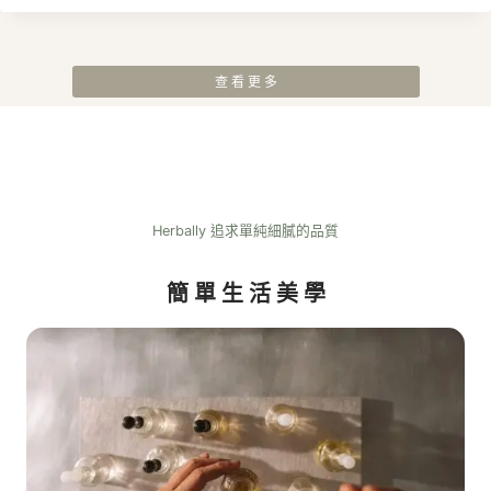
範
圍
：
N
T
查 看 更 多
$
4
2
0
到
N
T
$
Herbally 追求單純細膩的品質
1
,
9
簡 單 生 活 美 學
8
0