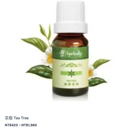
到
N
T
$
2
,
8
8
0
茶樹 Tea Tree
價
NT$
420
–
NT$
1,980
格