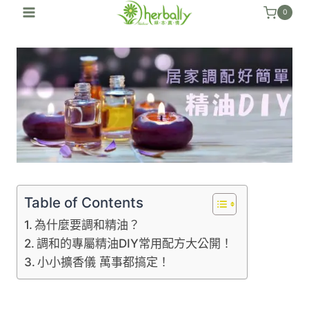
跳
0
至
內
容
Table of Contents
為什麼要調和精油？
調和的專屬精油DIY常用配方大公開！
小小擴香儀 萬事都搞定！