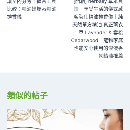
讓室內芬芳！擴香工具
[開箱] herbally 草本真
章
比較：精油蠟燭vs精油
情｜享受生活的儀式感
導
擴香儀
客製化精油擴香儀｜純
天然單方精油 真正薰衣
覽
草 Lavender & 雪松
Cedarwood｜寵物家庭
也能安心使用的浪漫香
氛精油推薦
類似的帖子