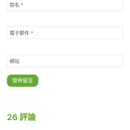
姓名
*
電子郵件
*
網站
26 評論