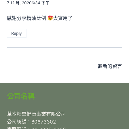
7 12 月, 20206:34 下午
感謝分享精油比例
太實用了
Reply
留
較新的留言
言
導
公司名稱
覽
草本精靈健康事業有限公司
公司統編：80673302