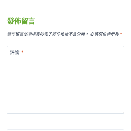
發佈留言
發佈留言必須填寫的電子郵件地址不會公開。
必填欄位標示為
*
評論
*