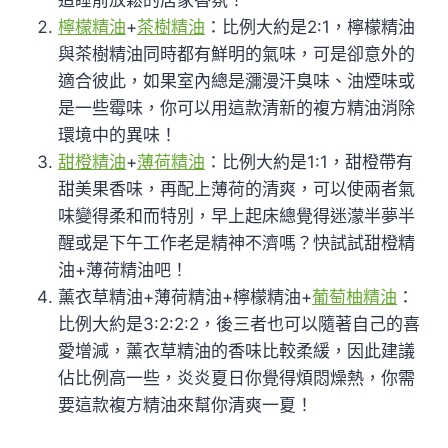
檸檬精油
+
茶樹精油
：比例大約是2:1，檸檬精油
與茶樹精油同時都有鮮明的氣味，可是卻意外的
適合彼此，如果室內總是瀰漫汗臭味、油煙味或
是一些霉味，你可以用這款清新的複方精油消除
環境中的異味！
甜橙精油
+
薄荷精油
：比例大約是1:1，甜橙帶有
甜美果香味，再配上薄荷的清爽，可以使兩者氣
味變得柔和而特別，早上起床總覺得迷濛半夢半
醒或是下午工作老是精神不濟嗎？快試試甜橙精
油+薄荷精油吧！
薰衣草精油+薄荷精油+檸檬精油+
葡萄柚精油
：
比例大約是3:2:2:2，後三者也可以隨著自己的喜
愛增減，薰衣草精油的香味比較柔緩，因此建議
佔比例高一些，炎炎夏日你覺得煩悶燥熱，你需
要這款複方精油來幫你清爽一夏！