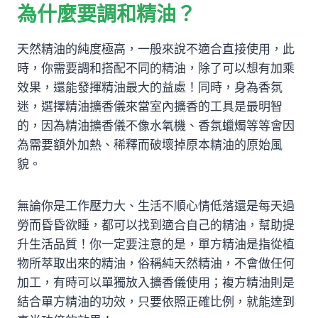
為什麼要調和精油？
天然精油的純度極高，一般來說不適合直接使用，此
時，你需要調和搭配不同的精油，除了可以想有加乘
效果，還能發揮精油最大的益處！同時，身為香氛
迷，選擇精油擴香儀來當室內擴香的工具是最明智
的，因為精油擴香儀不像水氧機、香氛蠟燭等等會因
為需要額外加熱、稀釋而破壞掉原本精油的原始風
貌。
無論你是工作壓力大、生活不順心情低落還是每天過
勞而昏昏欲睡，都可以找到適合自己的精油，幫助提
升生活品質！你一定要注意的是，單方精油是指從植
物所萃取出來的精油，俗稱純天然精油，不會做任何
加工，有時可以單獨放入擴香儀使用；複方精油則是
結合單方精油的功效，只要依照正確比例，就能達到