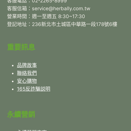
客服電話：02-2265-8999
客服信箱：service@herbally.com.tw
營業時間：週一至週五 8:30~17:30
登記地址：236新北市土城區中華路一段178號6樓
重要訊息
品牌故事
聯絡我們
安心購物
165反詐騙説明
永續營銷