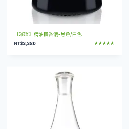
【璀璨】精油擴香儀-黑色/白色
NT$
3,380
評分
5.00
滿分 5