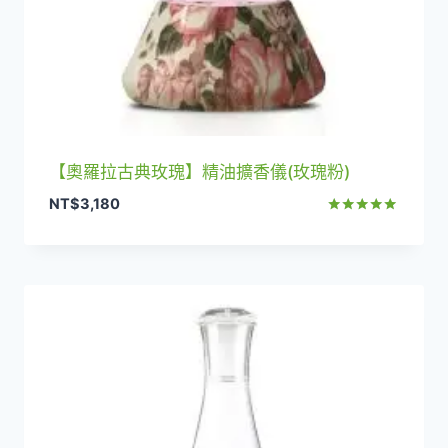
【奧羅拉古典玫瑰】精油擴香儀(玫瑰粉)
NT$
3,180
評分
5.00
滿分 5