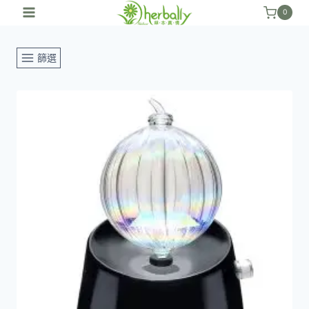
跳
0
至
內
篩選
容