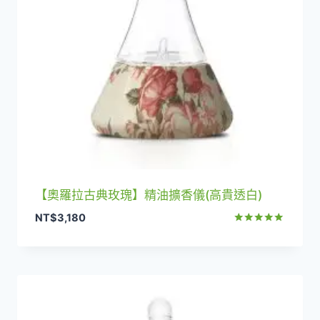
【奧羅拉古典玫瑰】精油擴香儀(高貴透白)
NT$
3,180
評分
5.00
滿分 5