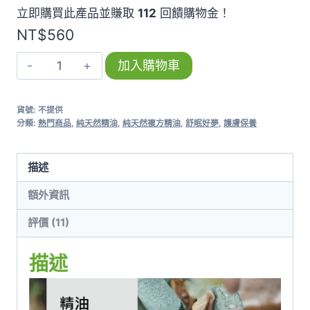
立即購買此產品並賺取
112
回饋購物金！
NT$2,880
NT$
560
逐
加入購物車
夢
之
貨號:
不提供
旅
分類:
熱門商品
,
純天然精油
,
純天然複方精油
,
舒眠好夢
,
護膚保養
Dream
數
描述
量
額外資訊
評價 (11)
描述