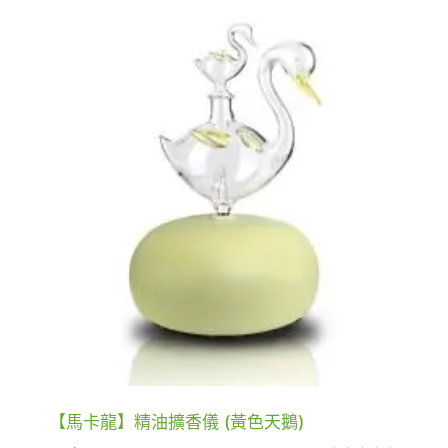
到
NT$2,180
【馬卡龍】精油擴香儀 (黃色天鵝)