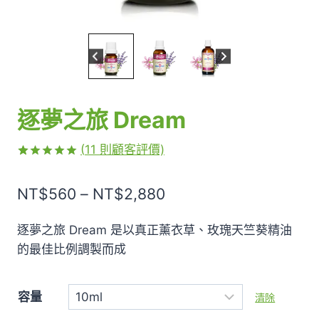
逐夢之旅 Dream
(
11
則顧客評價)
評分
11
5.00
/ 5，已有
價
NT$
560
–
NT$
2,880
位顧客進行
評分
格
逐夢之旅 Dream 是以真正薰衣草、玫瑰天竺葵精油
範
的最佳比例調製而成
圍：
NT$560
容量
清除
到