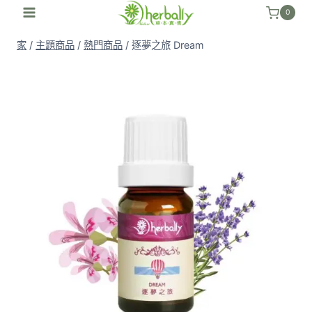
跳
0
至
家
/
主題商品
/
熱門商品
/
逐夢之旅 Dream
內
容