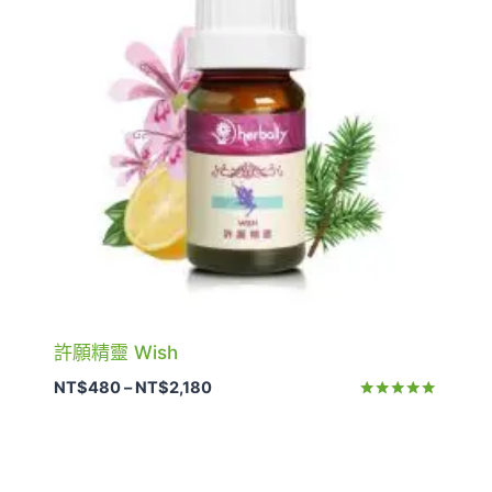
許願精靈 Wish
價
NT$
480
–
NT$
2,180
格
評分
5.00
範
滿分 5
圍：
NT$480