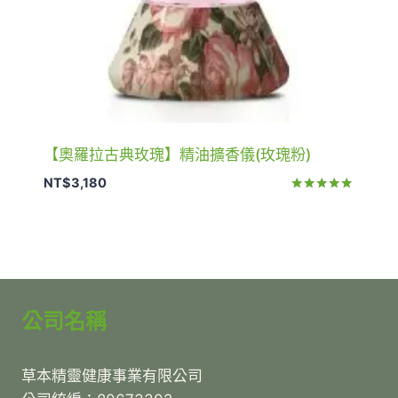
【奧羅拉古典玫瑰】精油擴香儀(玫瑰粉)
NT$
3,180
評分
5.00
滿分 5
公司名稱
草本精靈健康事業有限公司