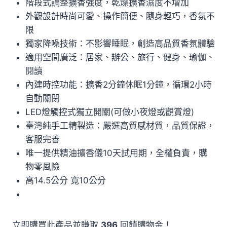
階段式調整擴香強度，乾燥擴香濕度不增加
外觀設計時尚可愛、操作簡便、隨身輕巧，香氛不
限
獨家降噪技術：不影響睡眠，創造高品質香氛體驗
適用空間廣泛：居家、辦公、旅行、健身、瑜伽、
閱讀
內建時控功能：擴香2分鐘休眠1分鐘，循環2小時
自動關閉
LED燈觸控式獨立開關(可做小夜燈或觀賞燈)
臺灣純手工精製造：嚴選高質感材質，品質保證，
客服完善
唯一提供精油擴香儀10天試用期，全權負責，購
物零風險
高14.5公分 寬10公分
立即購買此產品並賺取
396
回饋購物金！