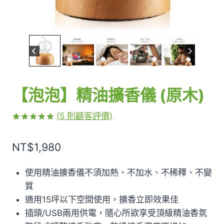
【泡泡】精油擴香儀 (原木)
(
5
則顧客評價)
評分
5
5.00
/ 5，已有
NT$
1,980
位顧客進行
評分
使用精油擴香儀不須加熱、不加水、不稀釋、不變
質
適用15坪以下空間使用，擴香立即效果佳
插頭/USB兩用供電，隨心所欲享受頂級精油香氛