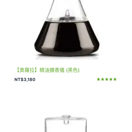
【奧羅拉】精油擴香儀 (黑色)
NT$
3,180
評分
5.00
滿分 5