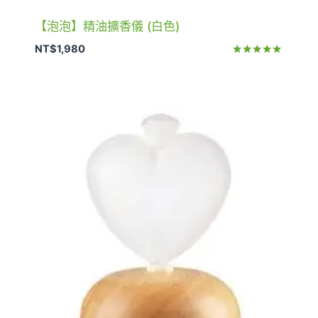
【泡泡】精油擴香儀 (白色)
NT$
1,980
評分
5.00
滿分 5