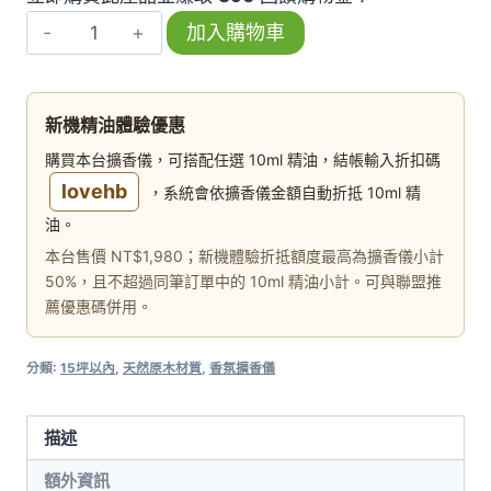
【泡
加入購物車
泡】
精
油
新機精油體驗優惠
擴
購買本台擴香儀，可搭配任選 10ml 精油，結帳輸入折扣碼
香
lovehb
，系統會依擴香儀金額自動折抵 10ml 精
儀
油。
(原
本台售價 NT$1,980；新機體驗折抵額度最高為擴香儀小計
木)
50%，且不超過同筆訂單中的 10ml 精油小計。可與聯盟推
數
薦優惠碼併用。
量
分類:
15坪以內
,
天然原木材質
,
香氛擴香儀
描述
額外資訊