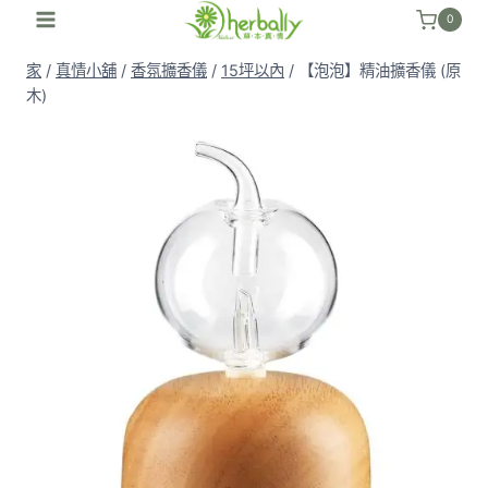
跳
0
至
家
/
真情小舖
/
香氛擴香儀
/
15坪以內
/
【泡泡】精油擴香儀 (原
內
木)
容