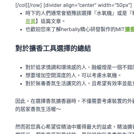
[/col][/row] [divider align=”center” width=”50px”]
時下的人們通常會猶豫該選擇『水氧機』或是『
差異
】這篇文章。
也歡迎您來了解herbally精心研發製作的MIT
擴
對於擴香工具選擇的總結
對於追求情調和環境感的人，融蠟燈是一個不錯
想要增加空間濕度的人，可以考慮水氧機。
對於無毒香氛生活講究的人，且希望有效率並能
因此，在選擇香氛擴香器時，不僅需要考慮裝置的外
的居家香氛生活喔～
然而若您真心希望從精油中獲得最大的益處，精油擴