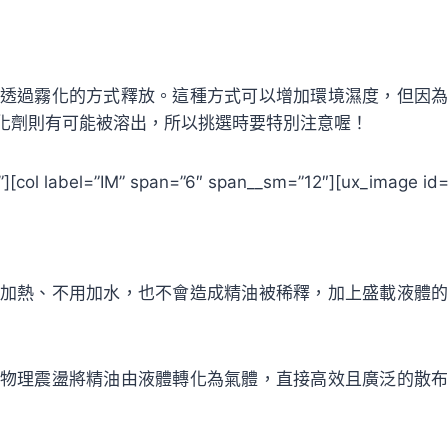
透過霧化的方式釋放。這種方式可以增加環境濕度，但因
化劑則有可能被溶出，所以挑選時要特別注意喔！
er”][col label=”IM” span=”6″ span__sm=”12″][ux_image id
加熱、不用加水，也不會造成精油被稀釋，加上盛載液體
物理震盪將精油由液體轉化為氣體，直接高效且廣泛的散