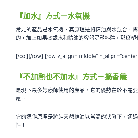
『加水』方式－水氧機
常見的產品是水氧機，其原理是將精油與水混合，再
的，加上如果盛載水和精油的容器是塑料體，那麼塑
[/col][/row] [row v_align=”middle” h_align=”cent
『不加熱也不加水』方式－擴香儀
是現下最多芳療師使用的產品。它的優勢在於不需要
慮。
它的運作原理是將純天然精油以常溫的狀態下，通過
性！