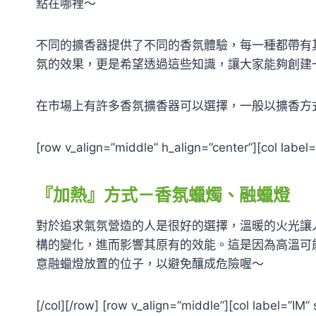
點在哪裡～
不同的擴香器提供了不同的香氛體驗，每一種都帶有
氛的效果，更是希望透過這些知識，讓大家能夠創建
在市場上有許多香氛擴香器可以選擇，一般以擴香方
[row v_align=”middle” h_align=”center”][col labe
『加熱』方式－香氛蠟燭、融蠟燈
對於追求氣氛營造的人是很好的選擇，溫暖的火光讓
構的變化，進而影響其原有的效能。這是因為高溫可
意融蠟燈放置的位子，以避免釀成危險喔～
[/col][/row] [row v_align=”middle”][col label=”I