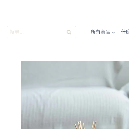
跳
至
內
容
搜
所有商品
什
尋
關
鍵
字: