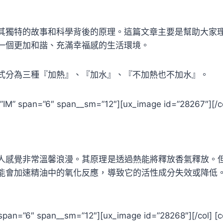
其獨特的故事和科學背後的原理。這篇文章主要是幫助大家
一個更加和諧、充滿幸福感的生活環境。
式分為三種『加熱』、『加水』、『不加熱也不加水』。
l=”IM” span=”6″ span__sm=”12″][ux_image id=”28267″][/c
人感覺非常溫馨浪漫。其原理是透過熱能將釋放香氣釋放。
能會加速精油中的氧化反應，導致它的活性成分失效或降低
M” span=”6″ span__sm=”12″][ux_image id=”28268″][/col] 