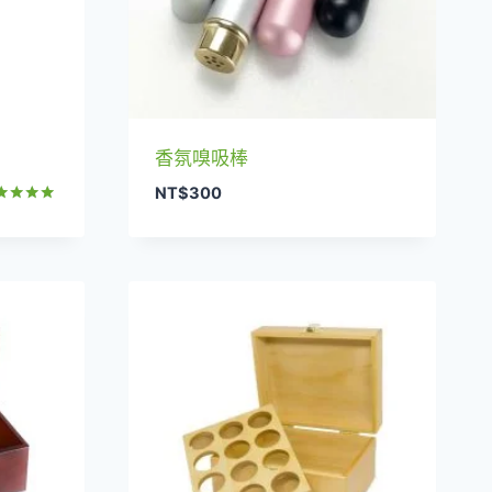
香氛嗅吸棒
NT$
300
分
0
分 5
0
00