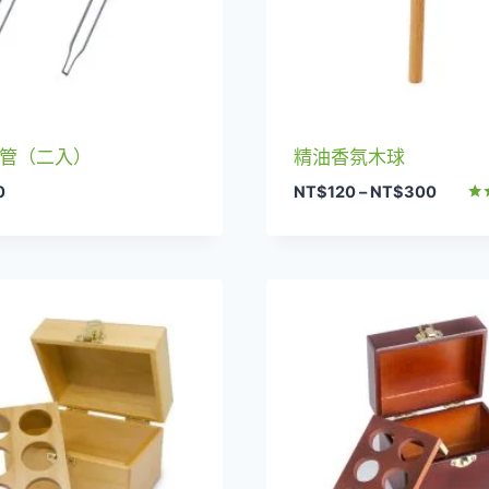
管（二入）
精油香氛木球
價
0
NT$
120
–
NT$
300
格
評
5.0
範
滿
圍：
NT$12
到
NT$3