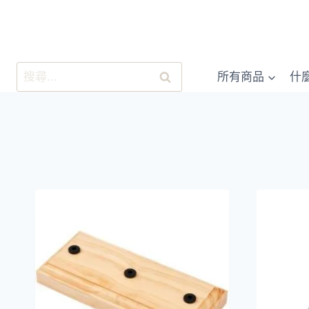
跳
至
內
容
搜
所有商品
什
尋
關
鍵
字: