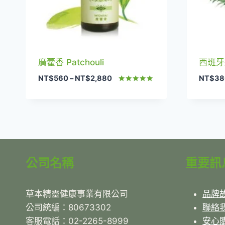
廣藿香 Patchouli
西班牙迷
價
NT$
560
–
NT$
2,880
NT$
38
格
評分
5.00
範
滿分 5
圍：
NT$560
到
NT$2,880
公司名稱
重要訊
草本精靈健康事業有限公司
品牌
公司統編：80673302
聯絡
客服電話：02-2265-8999
安心