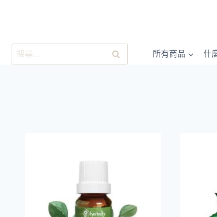
跳
至
內
容
搜
所有商品
什
尋
關
鍵
字: