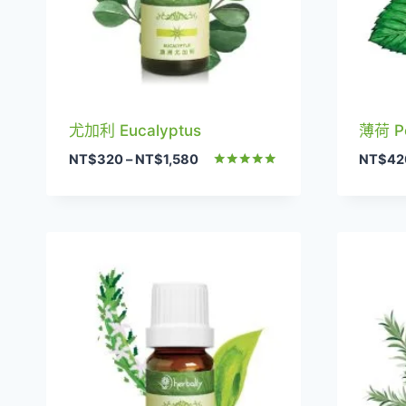
尤加利 Eucalyptus
薄荷 Pe
價
NT$
320
–
NT$
1,580
NT$
42
格
評分
5.00
範
滿分 5
圍：
NT$320
到
NT$1,580