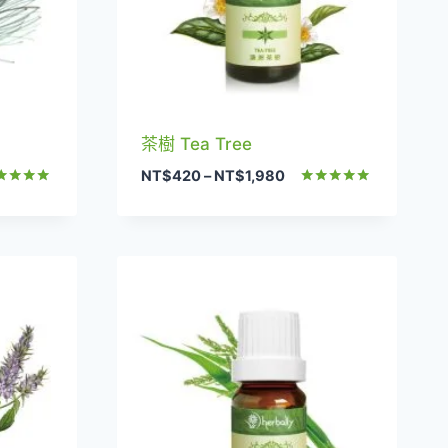
茶樹 Tea Tree
價
NT$
420
–
NT$
1,980
格
分
評分
0
5.00
範
分 5
滿分 5
圍：
420
NT$420
到
,980
NT$1,980