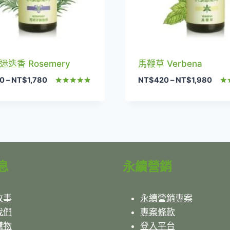
迭香 Rosemery
馬鞭草 Verbena
價
價
0
–
NT$
1,780
NT$
420
–
NT$
1,980
格
格
評分
評
5.00
5.0
範
範
滿分 5
滿
圍：
圍：
NT$380
NT$
到
到
NT$1,780
NT$1
息
永續營銷
故事
永續營銷專案
我們
專案條款
購物
登入平台