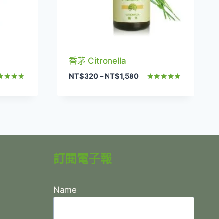
香茅 Citronella
價
NT$
320
–
NT$
1,580
格
分
評分
0
5.00
範
分 5
滿分 5
圍：
420
NT$320
到
,980
NT$1,580
訂閱電子報
Name