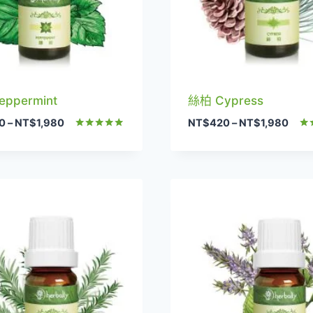
ppermint
絲柏 Cypress
價
價
0
–
NT$
1,980
NT$
420
–
NT$
1,980
格
格
評分
評
5.00
5.0
範
範
滿分 5
滿
圍：
圍：
NT$420
NT$
到
到
NT$1,980
NT$1