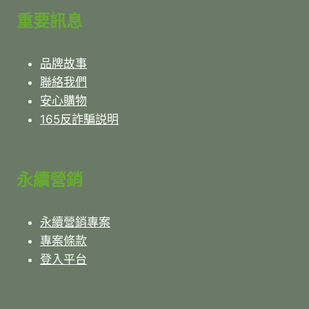
賞
重要訊息
月
夜
晚
品牌故事
中
聯絡我們
秋
精
安心購物
油
165反詐騙説明
香
氛
推
薦
永續營銷
永續營銷專案
專案條款
登入平台