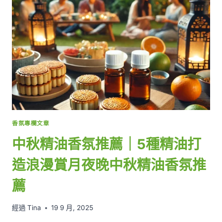
換
的
7
種
精
油
香
氛
使
用
方
式，
香氛專欄文章
打
造
中秋精油香氛推薦｜5種精油打
四
季
造浪漫賞月夜晚中秋精油香氛推
舒
適
薦
居
家
經過
Tina
19 9 月, 2025
空
間