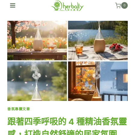
跳
0
至
內
容
香氛專欄文章
跟著四季呼吸的 4 種精油香氛靈
感，打造自然舒適的居家氛圍