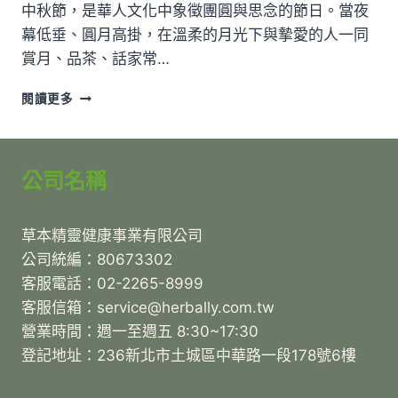
中秋節，是華人文化中象徵團圓與思念的節日。當夜
幕低垂、圓月高掛，在溫柔的月光下與摯愛的人一同
賞月、品茶、話家常…
中
閱讀更多
秋
精
油
香
公司名稱
氛
推
薦
草本精靈健康事業有限公司
｜
公司統編：80673302
5
種
客服電話：02-2265-8999
精
客服信箱：service@herbally.com.tw
油
營業時間：週一至週五 8:30~17:30
打
登記地址：236新北市土城區中華路一段178號6樓
造
浪
漫