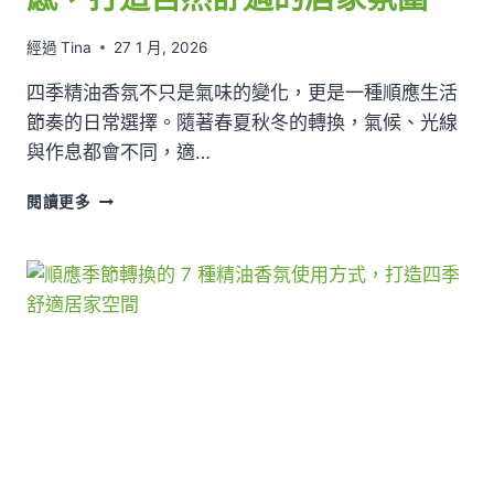
經過
Tina
27 1 月, 2026
四季精油香氛不只是氣味的變化，更是一種順應生活
節奏的日常選擇。隨著春夏秋冬的轉換，氣候、光線
與作息都會不同，適…
跟
閱讀更多
著
四
季
呼
吸
的
4
種
精
油
香
氛