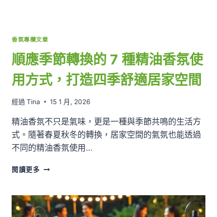
靈
感，
打
造
香氛專欄文章
自
然
順應季節轉換的 7 種精油香氛使
舒
適
用方式，打造四季舒適居家空間
的
居
經過
Tina
15 1 月, 2026
家
氛
精油香氛不只是氣味，更是一種與季節共鳴的生活方
圍
式。隨著春夏秋冬的轉換，居家空間的氣氛也能透過
不同的精油香氛使用…
順
閱讀更多
應
季
節
轉