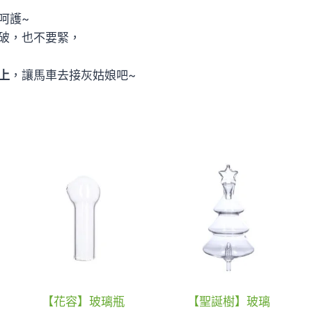
呵護~
破，也不要緊，
上
，讓馬車去接灰姑娘吧~
【花容】玻璃瓶
【聖誕樹】玻璃