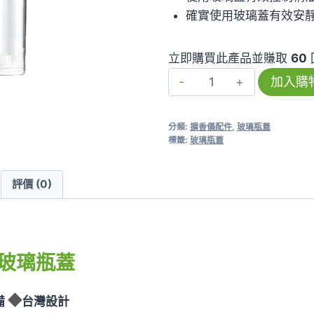
確實使用玻璃蓋有效安
立即購買此產品並賺取
60
【南
加入購
瓜
馬
分類:
擴香儀配件
,
玻璃瓶蓋
車】
標籤:
玻璃瓶蓋
玻
璃
評價 (0)
瓶
蓋
數
量
玻璃瓶蓋
◆
備
台灣設計