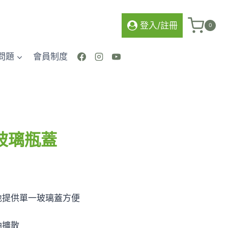
馬
車】
登入/註冊
0
玻
璃
問題
會員制度
瓶
蓋
數
量
玻璃瓶蓋
地提供單一玻璃蓋方便
油擴散