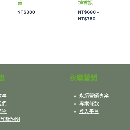
蓋
擴香瓶
NT$
300
NT$
680
–
價
NT$
780
格
範
圍：
NT$680
到
NT$780
息
永續營銷
故事
永續營銷專案
我們
專案條款
購物
登入平台
反詐騙説明