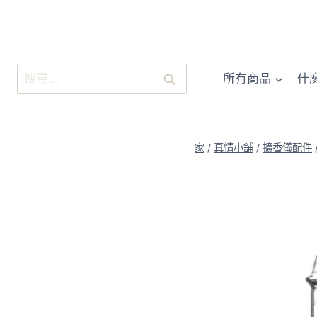
跳
至
內
容
搜
所有商品
什
尋
關
鍵
字:
家
/
真情小舖
/
擴香儀配件