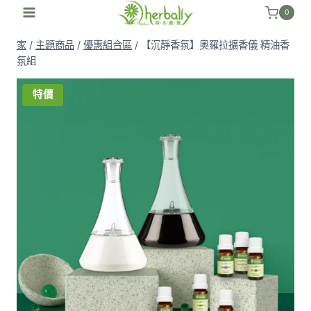
跳
0
至
家
/
主題商品
/
優惠組合區
/
【沉靜香氛】奧羅拉擴香儀 精油香
內
氛組
容
特價