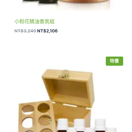
小粉花精油香氛組
原
目
NT$
3,240
NT$
2,106
始
前
價
價
格：
格：
NT$3,240。
NT$2,106。
特價