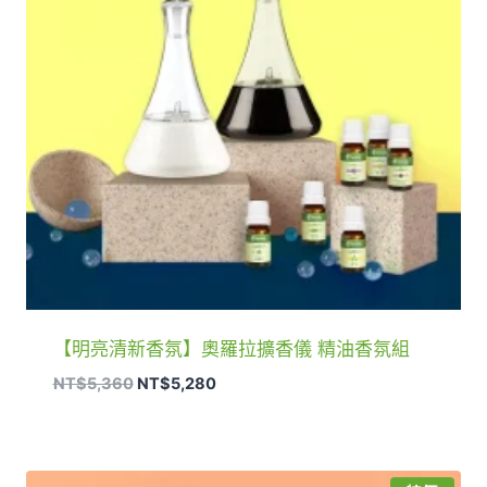
【明亮清新香氛】奧羅拉擴香儀 精油香氛組
原
目
NT$
5,360
NT$
5,280
始
前
價
價
格：
格：
NT$5,360。
NT$5,280。