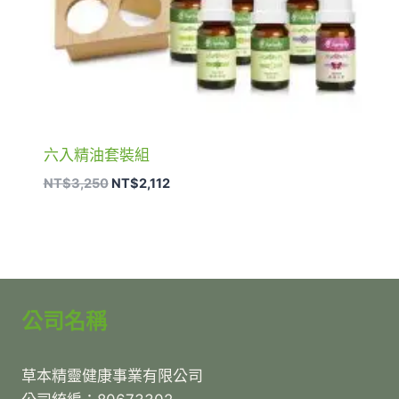
六入精油套裝組
原
目
NT$
3,250
NT$
2,112
始
前
價
價
格：
格：
NT$3,250。
NT$2,112。
公司名稱
草本精靈健康事業有限公司