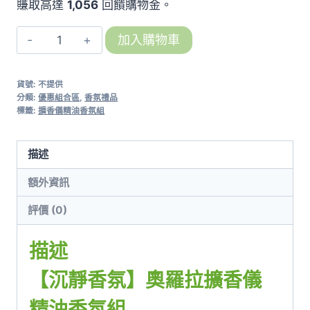
賺取高達
1,056
回饋購物金。
【沉
加入購物車
靜
香
貨號:
不提供
氛】
分類:
優惠組合區
,
香氛禮品
奧
標籤:
擴香儀精油香氛組
羅
拉
描述
擴
額外資訊
香
儀
評價 (0)
精
油
描述
香
【沉靜香氛】奧羅拉擴香儀
氛
組
精油香氛組