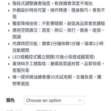
階段式調整擴香強度，乾燥擴香濕度不增加
外觀設計時尚可愛、操作簡便、隨身輕巧，香氛不
限
獨家降噪技術：不影響睡眠，創造高品質香氛體驗
適用空間廣泛：居家、辦公、旅行、健身、瑜伽、
閱讀
內建時控功能：擴香2分鐘休眠1分鐘，循環2小時
自動關閉
LED燈觸控式獨立開關(可做小夜燈或觀賞燈)
臺灣純手工精製造：嚴選高質感材質，品質保證，
客服完善
唯一提供精油擴香儀10天試用期，全權負責，購
物零風險
顏色