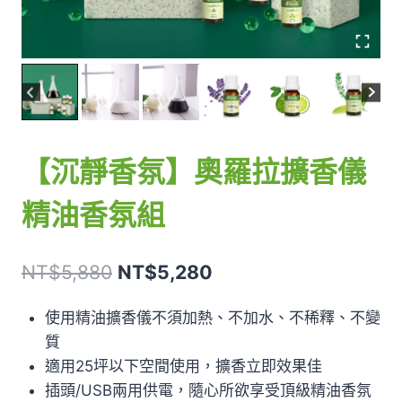
【沉靜香氛】奧羅拉擴香儀
精油香氛組
原
目
NT$
5,880
NT$
5,280
始
前
使用精油擴香儀不須加熱、不加水、不稀釋、不變
價
價
質
格：
格：
適用25坪以下空間使用，擴香立即效果佳
NT$5,880。
NT$5,280。
插頭/USB兩用供電，隨心所欲享受頂級精油香氛