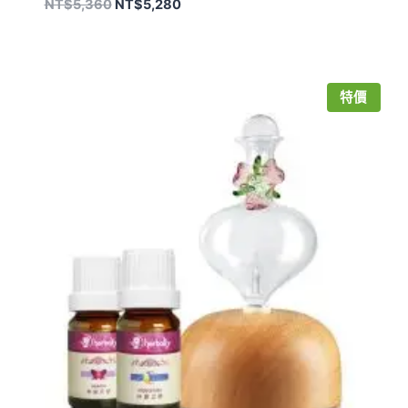
原
目
NT$
5,360
NT$
5,280
始
前
價
價
格：
格：
NT$5,360。
NT$5,280。
特價