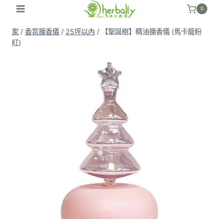
跳
0
至
家
/
香氛擴香儀
/
25坪以內
/
【聖誕樹】精油擴香儀 (馬卡龍粉
內
紅)
容