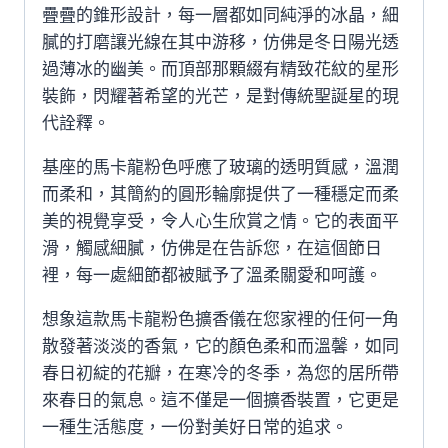
疊疊的錐形設計，每一層都如同純淨的冰晶，細
膩的打磨讓光線在其中游移，仿佛是冬日陽光透
過薄冰的幽美。而頂部那顆綴有精致花紋的星形
裝飾，閃耀著希望的光芒，是對傳統聖誕星的現
代詮釋。
基座的馬卡龍粉色呼應了玻璃的透明質感，溫潤
而柔和，其簡約的圓形輪廓提供了一種穩定而柔
美的視覺享受，令人心生欣賞之情。它的表面平
滑，觸感細膩，仿佛是在告訴您，在這個節日
裡，每一處細節都被賦予了溫柔關愛和呵護。
想象這款馬卡龍粉色擴香儀在您家裡的任何一角
散發著淡淡的香氣，它的顏色柔和而溫馨，如同
春日初綻的花瓣，在寒冷的冬季，為您的居所帶
來春日的氣息。這不僅是一個擴香裝置，它更是
一種生活態度，一份對美好日常的追求。