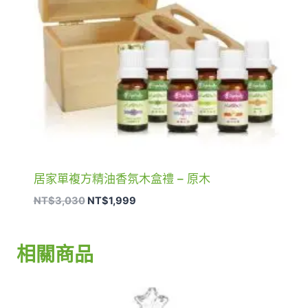
居家單複方精油香氛木盒禮 – 原木
原
目
NT$
3,030
NT$
1,999
始
前
價
價
格：
格：
相關商品
NT$3,030。
NT$1,999。