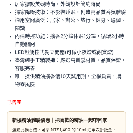
居家擺設美觀時尚，外觀設計簡約時尚
獨家降噪技術：不影響睡眠，創造高品質香氛體驗
適用空間廣泛：居家、辦公、旅行、健身、瑜伽、
閱讀
內建時控功能：擴香2分鐘休眠1分鐘，循環2小時
自動關閉
LED燈觸控式獨立開關(可做小夜燈或觀賞燈)
臺灣純手工精製造：嚴選高質感材質，品質保證，
客服完善
唯一提供精油擴香儀10天試用期，全權負責，購
物零風險
已售完
新機精油體驗優惠｜把喜歡的精油一起帶回家
選購此擴香儀，可享 NT$1,490 的 10ml 油單次折抵金。