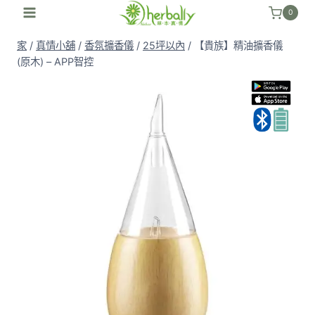
跳
0
至
家
/
真情小舖
/
香氛擴香儀
/
25坪以內
/
【貴族】精油擴香儀
內
(原木) – APP智控
容