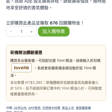
能。透過 App 設定擴香排程、調整擴香強度，隨時隨
地享受舒適的香氛體驗。
立即購買此產品並賺取
676
回饋購物金！
【貴
加入購物車
族】
精
油
新機精油體驗優惠
擴
購買本台擴香儀，可搭配任選 10ml 精油，結帳輸入折扣碼
香
lovehb
，系統會依擴香儀金額自動折抵 10ml 精
儀
油。
(原
本台售價 NT$3,380；新機體驗折抵額度最高為擴香儀小
木)
計 50%，且不超過同筆訂單中的 10ml 精油小計。可與聯盟
-
推薦優惠碼併用。
APP
智
分類:
25坪以內
,
APP智控
,
天然原木材質
,
新品上市
,
香氛擴香儀
控