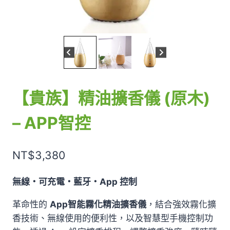
【貴族】精油擴香儀 (原木)
– APP智控
NT$
3,380
無線・可充電・藍牙・App 控制
革命性的
App
智能霧化精油擴香儀
，結合強效霧化擴
香技術、無線使用的便利性，以及智慧型手機控制功