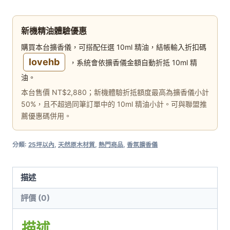
龍】
精
新機精油體驗優惠
油
購買本台擴香儀，可搭配任選 10ml 精油，結帳輸入折扣碼
擴
lovehb
，系統會依擴香儀金額自動折抵 10ml 精
香
油。
儀
本台售價 NT$2,880；新機體驗折抵額度最高為擴香儀小計
(繽
50%，且不超過同筆訂單中的 10ml 精油小計。可與聯盟推
紛
薦優惠碼併用。
璀
璨)
分類:
25坪以內
,
天然原木材質
,
熱門商品
,
香氛擴香儀
數
量
描述
評價 (0)
描述