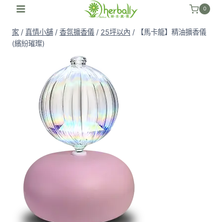
跳
0
至
家
/
真情小舖
/
香氛擴香儀
/
25坪以內
/
【馬卡龍】精油擴香儀
內
(繽紛璀璨)
容