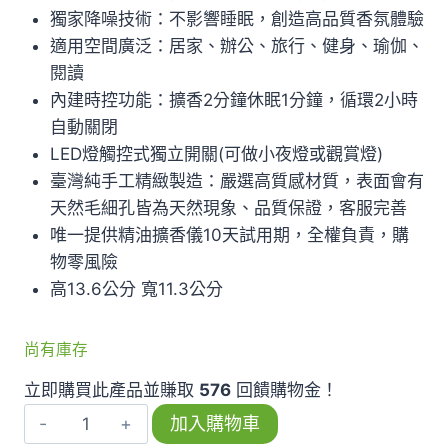
獨家降噪技術：不影響睡眠，創造高品質香氛體驗
適用空間廣泛：居家、辦公、旅行、健身、瑜伽、
閱讀
內建時控功能：擴香2分鐘休眠1分鐘，循環2小時
自動關閉
LED燈觸控式獨立開關(可做小夜燈或觀賞燈)
臺灣純手工精緻製造：嚴選高質感材質，表面會有
天然毛細孔皆為天然現象、品質保證，客服完善
唯一提供精油擴香儀10天試用期，全權負責，購
物零風險
高13.6公分 寬11.3公分
尚有庫存
立即購買此產品並賺取
576
回饋購物金！
【馬
加入購物車
卡