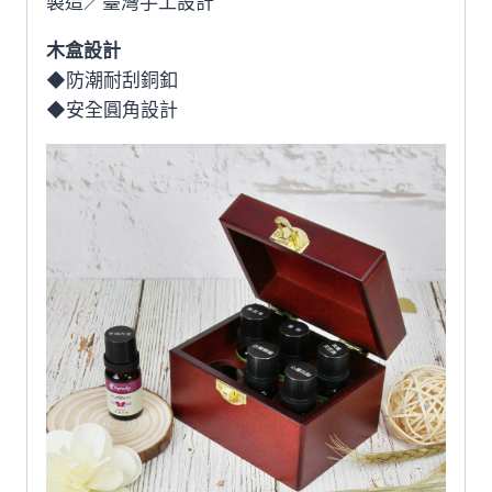
製造／臺灣手工設計
木盒設計
◆防潮耐刮銅釦
◆安全圓角設計