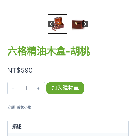
六格精油木盒-胡桃
NT$
590
六
加入購物車
格
精
分類:
香氛小物
油
木
描述
盒-
胡