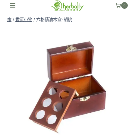
跳
0
至
家
/
香氛小物
/
六格精油木盒-胡桃
內
容