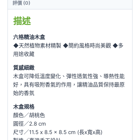
評價 (0)
桃
數
描述
量
六格精油木盒
◆天然植物素材精製 ◆簡約風格時尚美觀 ◆多
用途收藏
質感細緻
木盒可降低溫度變化、彈性透氣性強、導熱性能
好，具有吸附香氣的作用，讓精油品質保持最原
始的香氛
木盒規格
顏色／胡桃色
圓徑／2.8 cm
尺寸／11.5 x 8.5 x 8.5 cm (長x寬x高)