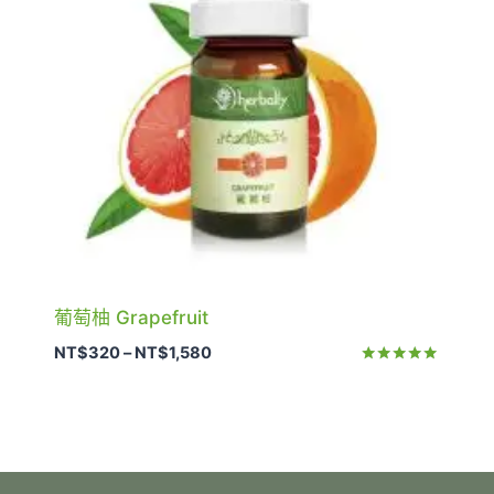
葡萄柚 Grapefruit
價
NT$
320
–
NT$
1,580
格
評分
5.00
範
滿分 5
圍：
NT$320
到