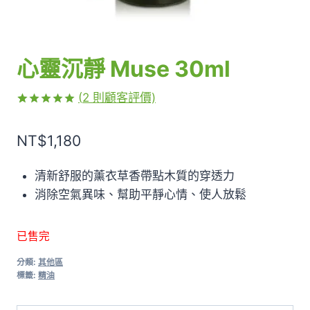
心靈沉靜 Muse 30ml
(
2
則顧客評價)
評分
2
5.00
/ 5，已有
NT$
1,180
位顧客進行
評分
清新舒服的薰衣草香帶點木質的穿透力
消除空氣異味、幫助平靜心情、使人放鬆
已售完
分類:
其他區
標籤:
精油