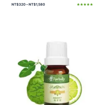
價
NT$
320
–
NT$
1,580
格
評分
5.00
範
滿分 5
圍：
NT$320
到
NT$1,580