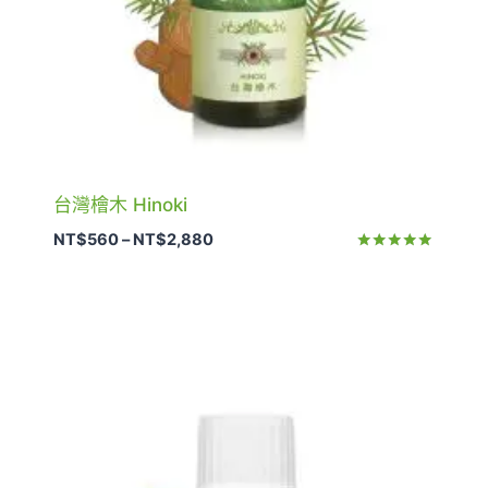
台灣檜木 Hinoki
價
NT$
560
–
NT$
2,880
格
評分
5.00
範
滿分 5
圍：
NT$560
到
NT$2,880