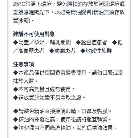
25℃常溫下環境，避免將精油存放於潮濕環境或
直接曝曬陽光下，以避免精油變質(精油無須存放
置冰箱)。
建議不可使用對象
◆幼童／孕婦／哺乳期間 ◆蠶豆症患者 ◆低
／高血壓患者 ◆癲癇患者 ◆敏感性族群
注意事項
◆本產品僅供空間香氛擴香使用，請勿口服或塗
抹於人體。
◆不可高劑量且經常使用。
◆請放置於幼童不易拿取之處。
◆請避免精油直接接觸眼睛、口鼻及黏膜。
◆精油的揮發性高，使用後請將瓶蓋轉緊。
◆請勿混用不同廠牌精油，以確保精油效果。