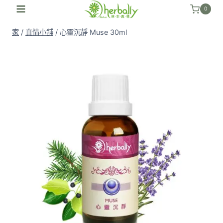
跳
0
至
家
/
真情小舖
/
心靈沉靜 Muse 30ml
內
容