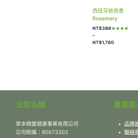
西班牙迷迭香
Rosemery
NT$
380
評分
–
5.00
NT$
1,780
滿分 5
價
格
範
圍：
NT$380
到
NT$1,780
公司名稱
重要訊
草本精靈健康事業有限公司
品牌
公司統編：80673302
聯絡