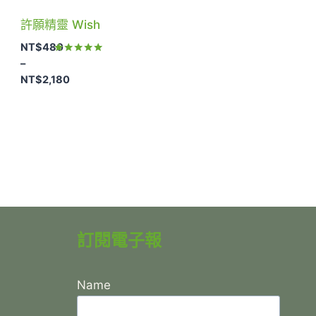
許願精靈 Wish
NT$
480
評分
–
5.00
NT$
2,180
滿分 5
價
格
範
圍：
NT$480
到
NT$2,180
訂閱電子報
Name