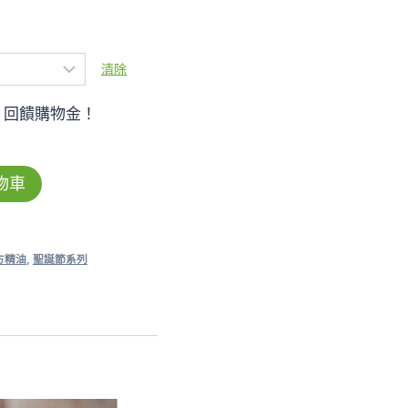
圍：
NT$520
清除
到
回饋購物金！
NT$2,480
物車
方精油
,
聖誕節系列