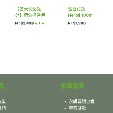
【雪天使聖誕
橙香花語
鈴】精油擴香儀
Neroli 100ml
NT$
2,480
NT$
1,980
評分
5.00
滿分 5
息
永續營銷
故事
永續營銷專案
我們
專案條款