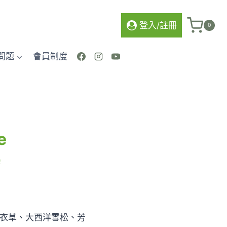
格
範
登入/註冊
0
圍：
NT$520
問題
會員制度
到
NT$2,480
e
)
價
0
格
以薰衣草、大西洋雪松、芳
範