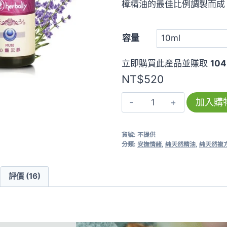
樟精油的最佳比例調製而成
容量
立即購買此產品並賺取
104
NT$
520
心
加入購
靈
沉
貨號:
不提供
靜
分類:
安撫情緒
,
純天然精油
,
純天然複
Muse
數
評價 (16)
量