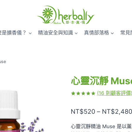
麼是擴香儀？
精油安全與知識
真情部落格
常見
se
心靈沉靜 Mus
(
16
則顧客評價
評分
16
5.00
/ 5，已有
NT$
520
–
NT$
2,48
位顧客進行
評分
心靈沉靜精油 Muse 是