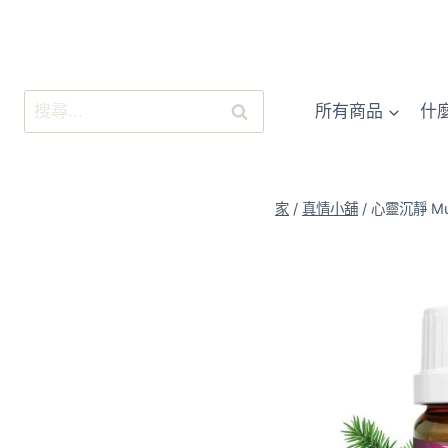
跳
至
內
容
搜
所有商品
什
尋
關
鍵
字:
家
/
真情小舖
/
心靈沉靜 Mu