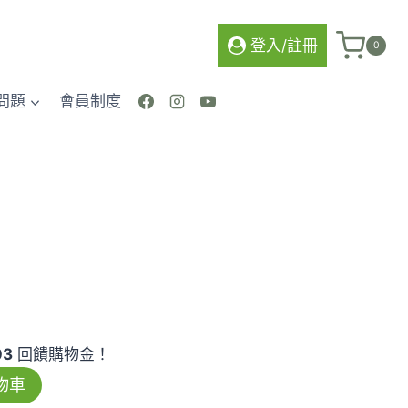
數
量
登入/註冊
0
問題
會員制度
03
回饋購物金！
物車