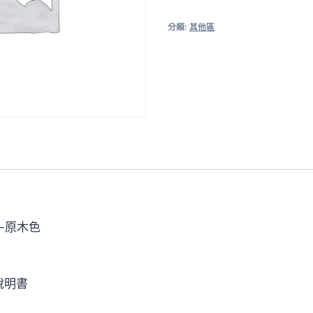
數
分類:
其他區
量
*-原木色
說明書