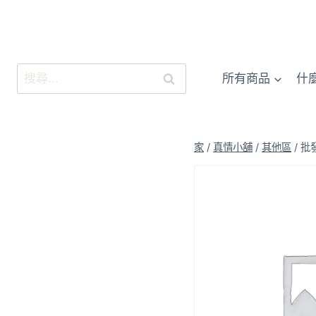
跳
至
內
容
搜
所有商品
什
尋
關
鍵
字:
家
/
真情小舖
/
其他區
/
批