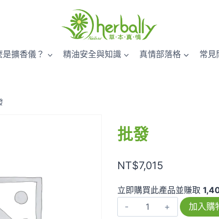
麼是擴香儀？
精油安全與知識
真情部落格
常見
發
批發
NT$
7,015
立即購買此產品並賺取
1,4
批
加入購
發