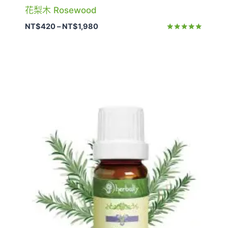
花梨木 Rosewood
價
NT$
420
–
NT$
1,980
格
評分
5.00
範
滿分 5
圍：
NT$420
到
NT$1,980