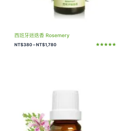
西班牙迷迭香 Rosemery
價
NT$
380
–
NT$
1,780
格
評分
5.00
範
滿分 5
圍：
NT$380
到
NT$1,780