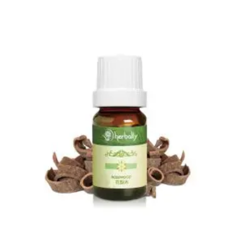
滿分 5
圍：
NT$580
到
NT$2,980