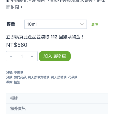
到不同變化。尾韻留下溫柔花香與淡雅木質香，輕柔
NT$2,880
而耐聞。
容量
清除
立即購買此產品並賺取
112
回饋購物金！
NT$
560
真
加入購物車
正
薰
貨號:
不提供
衣
分類:
熱門商品
,
純天然單方精油
,
純天然精油
,
花朵類
草
標籤:
精油
Lavender
數
描述
量
額外資訊