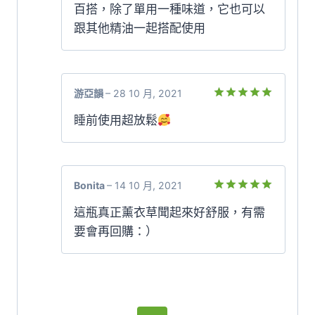
百搭，除了單用一種味道，它也可以
跟其他精油一起搭配使用
游亞韻
–
28 10 月, 2021
評分
5
滿
睡前使用超放鬆
分 5
Bonita
–
14 10 月, 2021
評分
5
滿
這瓶真正薰衣草聞起來好舒服，有需
分 5
要會再回購：）