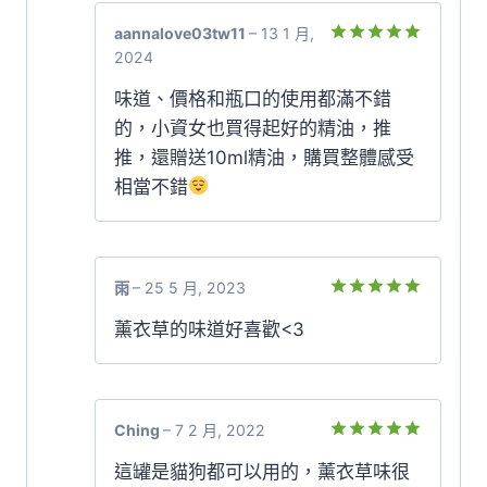
aannalove03tw11
–
13 1 月,
2024
評分
5
滿
分 5
味道、價格和瓶口的使用都滿不錯
的，小資女也買得起好的精油，推
推，還贈送10ml精油，購買整體感受
相當不錯
雨
–
25 5 月, 2023
評分
5
滿
薰衣草的味道好喜歡<3
分 5
Ching
–
7 2 月, 2022
評分
5
滿
這罐是貓狗都可以用的，薰衣草味很
分 5