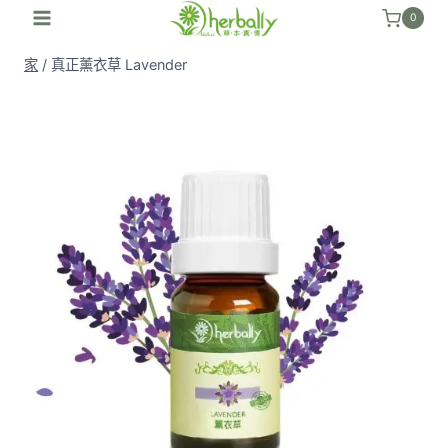
跳
0
至
家
/
真正薰衣草 Lavender
內
容