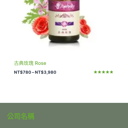
古典玫瑰 Rose
價
NT$
780
–
NT$
3,980
格
評分
5.00
範
滿分 5
圍：
NT$780
到
NT$3,980
公司名稱