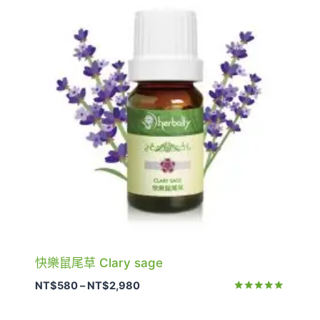
快樂鼠尾草 Clary sage
價
NT$
580
–
NT$
2,980
格
評分
5.00
範