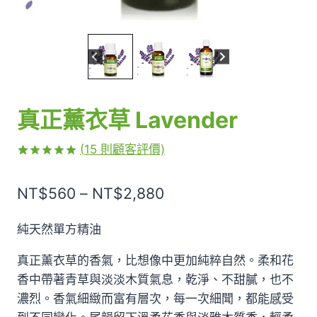
真正薰衣草 Lavender
(
15
則顧客評價)
評分
15
5.00
/ 5，已有
價
NT$
560
–
NT$
2,880
位顧客進行
評分
格
純天然單方精油
範
真正薰衣草的香氣，比想像中更加純粹自然。柔和花
圍：
香中帶著青草與淡淡木質氣息，乾淨、不甜膩，也不
NT$560
濃烈。香氣細緻而富有層次，每一次細聞，都能感受
到