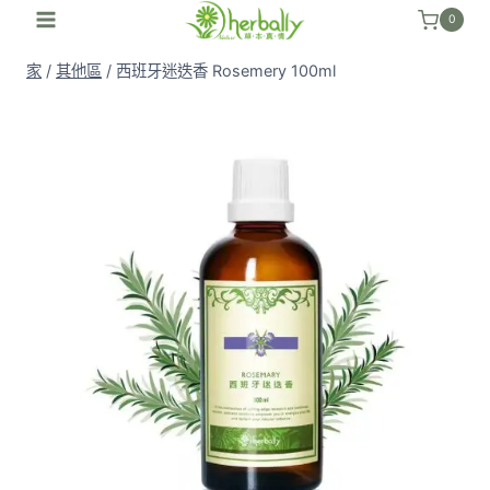
跳
0
至
家
/
其他區
/
西班牙迷迭香 Rosemery 100ml
內
容