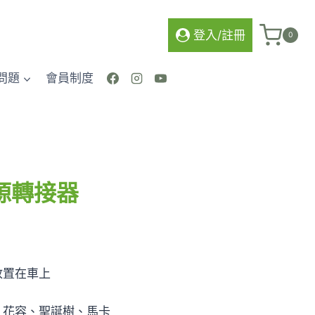
儀
車
登入/註冊
0
用
電
問題
會員制度
源
轉
接
器
數
量
源轉接器
放置在車上
、花容、聖誕樹、馬卡