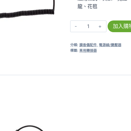
龍、花苞
擴
加入購
香
儀
分類:
擴香儀配件
,
電源線/變壓器
車
標籤:
車用轉接器
用
電
源
轉
接
器
數
量