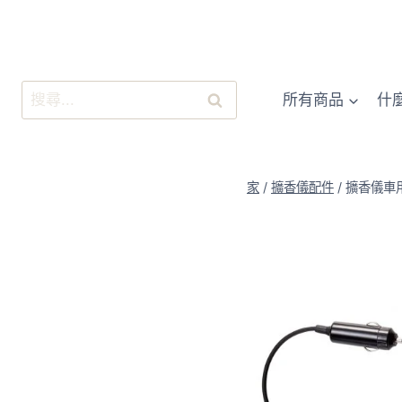
跳
至
內
容
搜
所有商品
什
尋
關
鍵
字:
家
/
擴香儀配件
/
擴香儀車