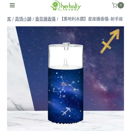
跳
0
至
家
/
真情小舖
/
香氛擴香儀
/
【奧地利水鑽】星座擴香儀-射手座
內
容