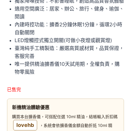
獨家降噪技術：不影響睡眠，創造高品質香氛體驗
適用空間廣泛：居家、辦公、旅行、健身、瑜伽、
閱讀
內建時控功能：擴香2分鐘休眠1分鐘，循環2小時
自動關閉
LED燈觸控式獨立開關(可做小夜燈或觀賞燈)
臺灣純手工精製造：嚴選高質感材質，品質保證，
客服完善
唯一提供精油擴香儀10天試用期，全權負責，購
物零風險
已售完
新機精油體驗優惠
購買本台擴香儀，可搭配任選 10ml 精油，結帳輸入折扣碼
lovehb
，系統會依擴香儀金額自動折抵 10ml 精