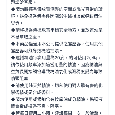
題請洽客服。
◆請勿將擴香儀放置潮溼的空間或陽光直射的環
境，避免擴香儀零件因潮濕生鏽損壞或導致精油
變質。
◆請將擴香儀擺放置平穩安全地方，並放置幼童
不易拿取之處。
◆本商品僅適用本公司提供之變壓器，使用其他
變壓器可能導致機體損壞。
◆建議精油每次用量為20滴，約可使用2小時，
請依使用頻率添加適當用量的精油，因為精油與
空氣長期接觸會導致精油氧化或濃稠度變高導致
噴頭阻塞。
◆請使用純天然精油，切勿使用對人體有害的化
學香精或是合成香料。
◆請勿使用或添加含有按摩油成分精油，黏稠液
體會造成擴香不良、阻塞。
◆若每日使用二小時，建議每周一次一般清潔，