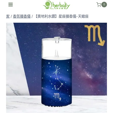
跳
0
至
家
/
香氛擴香儀
/
【奧地利水鑽】星座擴香儀-天蠍座
內
容