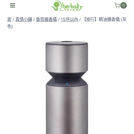
跳
0
至
家
/
真情小舖
/
香氛擴香儀
/
15坪以內
/
【旅行】精油擴香儀 (灰
內
色)
容