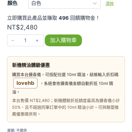
顏色
清除
立即購買此產品並賺取
496
回饋購物金！
NT$
2,480
【鬱
加入購物車
金
香】
精
新機精油體驗優惠
油
購買本台擴香儀，可搭配任選 10ml 精油，結帳輸入折扣碼
擴
lovehb
，系統會依擴香儀金額自動折抵 10ml 精
香
油。
儀
本台售價 NT$2,480；新機體驗折抵額度最高為擴香儀小計
(黃
50%，且不超過同筆訂單中的 10ml 精油小計。可與聯盟推
色)
薦優惠碼併用。
數
量
貨號:
不提供