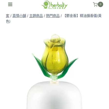
跳
0
至
家
/
真情小舖
/
主題商品
/
熱門商品
/
【鬱金香】精油擴香儀(黃
內
色)
容