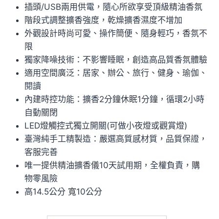
插頭/USB兩用供電，隨心所欲享受頂級精油香氛
階段式調整擴香強度，乾燥擴香濕度不增加
外觀設計時尚可愛、操作簡便、隨身輕巧，香氛不
限
獨家降噪技術：不影響睡眠，創造高品質香氛體驗
適用空間廣泛：居家、辦公、旅行、健身、瑜伽、
閱讀
內建時控功能：擴香2分鐘休眠1分鐘，循環2小時
自動關閉
LED燈觸控式獨立開關(可做小夜燈或觀賞燈)
臺灣純手工精製造：嚴選高質感材質，品質保證，
客服完善
唯一提供精油擴香儀10天試用期，全權負責，購
物零風險
高14.5公分 寬10公分