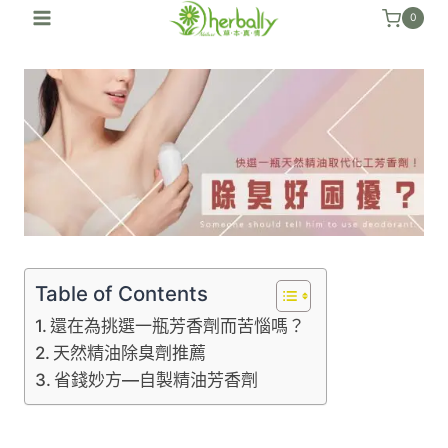
跳
0
至
內
容
Table of Contents
還在為挑選一瓶芳香劑而苦惱嗎？
天然精油除臭劑推薦
省錢妙方—自製精油芳香劑