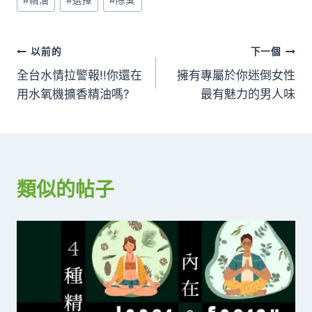
文
標
籤：
文
以前的
下一個
全台水情拉警報!!你還在
擁有專屬於你迷倒女性
章
用水氧機擴香精油嗎?
最有魅力的男人味
導
覽
類似的帖子