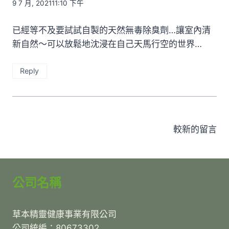
9 7 月, 202111:10 下午
已經等不及要試試自製的天然無毒除臭劑…讓室內清
新自然～可以放鬆地沈浸在自己天馬行空的世界…
Reply
留
較新的留言
言
導
公司名稱
覽
草本精靈健康事業有限公司
公司統編：80673302