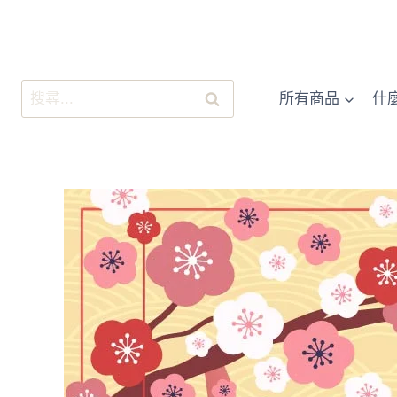
跳
至
內
容
搜
所有商品
什
尋
關
鍵
字: