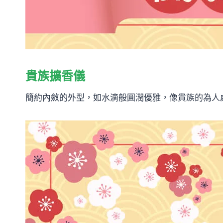
貴族擴香儀
簡約內斂的外型，如水滴般圓潤優雅，像貴族的為人