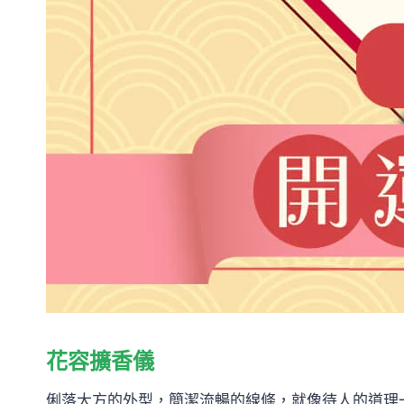
花容擴香儀
俐落大方的外型，簡潔流暢的線條，就像待人的道理