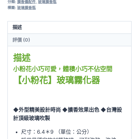
分類:
擴香儀配件
,
玻璃擴香瓶
玻
標籤:
玻璃擴香瓶
璃
擴
描述
香
瓶
評價 (0)
數
量
描述
小粉花小巧可愛，
體積小巧不佔空間
【小粉花】玻璃霧化器
◆外型精美設計時尚 ◆擴香效果出色 ◆台灣設
計頂級玻璃吹製
尺寸：6.4＊9 （單位：公分）