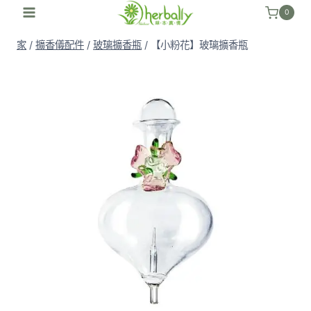
跳
0
至
家
/
擴香儀配件
/
玻璃擴香瓶
/
【小粉花】玻璃擴香瓶
內
容