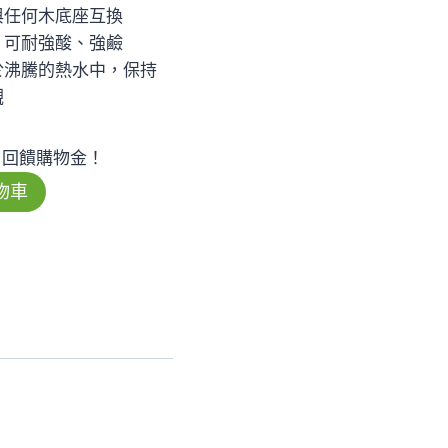
與任何木底座互換
，可耐強酸、強鹼
於沸騰的熱水中，保持
觀
回饋購物金！
物車