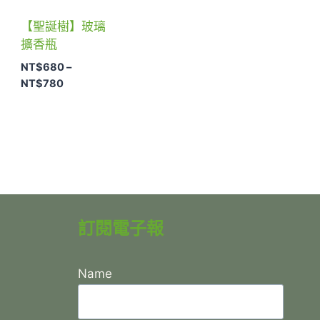
【聖誕樹】玻璃
擴香瓶
NT$
680
–
價
NT$
780
格
範
圍：
NT$680
到
NT$780
訂閱電子報
Name