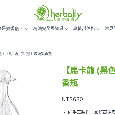
麼是擴香儀？
精油安全與知識
真情部落格
常見
瓶
/
【馬卡龍 (黑色)】玻璃擴香瓶
【馬卡龍 (黑
香瓶
NT$
680
純手工製作，嚴選高硬