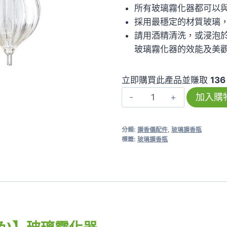
所有玻璃霧化器都可以
採用最穩定的材質玻璃
請用酒精清洗，或浸泡
玻璃霧化器的效能及美
立即購買此產品並賺取
136
【馬
加入購
卡
龍
分類:
擴香儀配件
,
玻璃擴香瓶
(黑
標籤:
玻璃擴香瓶
色)】
玻
璃
擴
香
瓶