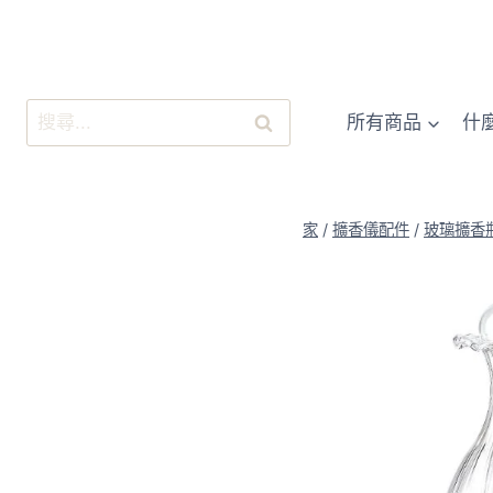
跳
至
內
容
搜
所有商品
什
尋
關
鍵
字:
家
/
擴香儀配件
/
玻璃擴香