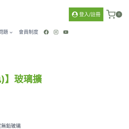
龍
(黑
登入/註冊
0
色)】
玻
問題
會員制度
璃
擴
香
瓶
數
量
色)】玻璃擴
度無鉛玻璃