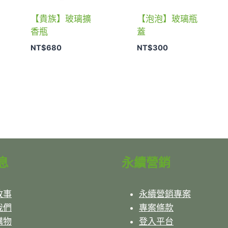
【貴族】玻璃擴
【泡泡】玻璃瓶
香瓶
蓋
NT$
680
NT$
300
息
永續營銷
故事
永續營銷專案
我們
專案條款
購物
登入平台