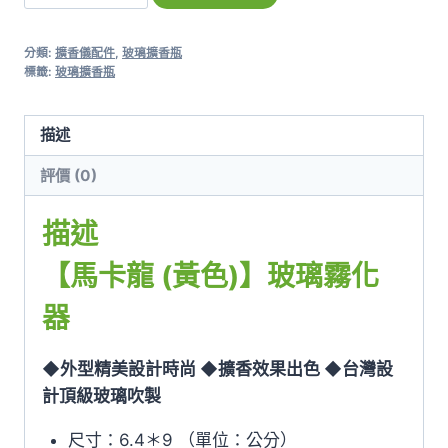
卡
龍
分類:
擴香儀配件
,
玻璃擴香瓶
(黃
標籤:
玻璃擴香瓶
色)】
玻
描述
璃
擴
評價 (0)
香
瓶
描述
數
【馬卡龍 (黃色)】玻璃霧化
量
器
◆外型精美設計時尚 ◆擴香效果出色 ◆台灣設
計頂級玻璃吹製
尺寸：6.4＊9 （單位：公分）