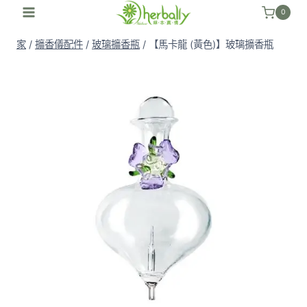
跳
0
至
家
/
擴香儀配件
/
玻璃擴香瓶
/
【馬卡龍 (黃色)】玻璃擴香瓶
內
容