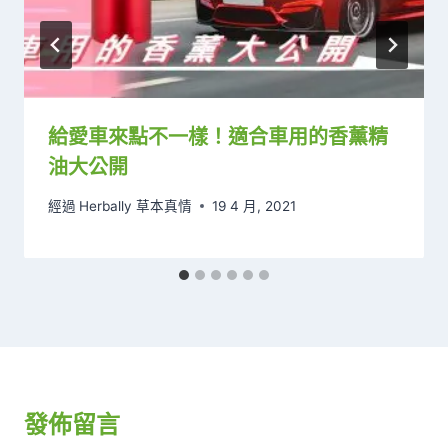
給愛車來點不一樣！適合車用的香薰精
油大公開
經過
Herbally 草本真情
19 4 月, 2021
發佈留言