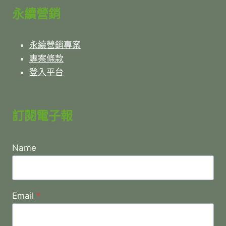
永續營銷
永續營銷專案
專案條款
登入平台
訂閱電子報
Name
Email
*