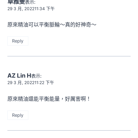
卓雅雯
表示:
導
29 3 月, 202211:34 下午
覽
原來精油可以平衡脈輪～真的好神奇～
Reply
AZ Lin H
表示:
29 3 月, 202211:22 下午
原來精油還能平衡能量，好厲害啊！
Reply