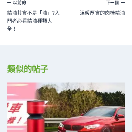
文
以前的
下一個
精油其實不是「油」?入
溫暖厚實的肉桂精油
章
門者必看精油種類大
導
全！
覽
類似的帖子