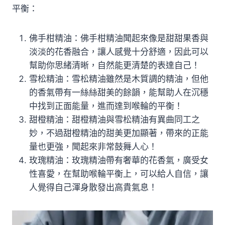
平衡：
佛手柑精油：佛手柑精油聞起來像是甜甜果香與
淡淡的花香融合，讓人感覺十分舒適，因此可以
幫助你思緒清晰，自然能更清楚的表達自己！
雪松精油：雪松精油雖然是木質調的精油，但他
的香氣帶有一絲絲甜美的餘韻，能幫助人在沉穩
中找到正面能量，進而達到喉輪的平衡！
甜橙精油：甜橙精油與雪松精油有異曲同工之
妙，不過甜橙精油的甜美更加顯著，帶來的正能
量也更強，聞起來非常鼓舞人心！
玫瑰精油：玫瑰精油帶有奢華的花香氣，廣受女
性喜愛，在幫助喉輪平衡上，可以給人自信，讓
人覺得自己渾身散發出高貴氣息！