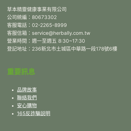
草本精靈健康事業有限公司
公司統編：80673302
客服電話：02-2265-8999
客服信箱：service@herbally.com.tw
營業時間：週一至週五 8:30~17:30
登記地址：236新北市土城區中華路一段178號6樓
重要訊息
品牌故事
聯絡我們
安心購物
165反詐騙説明