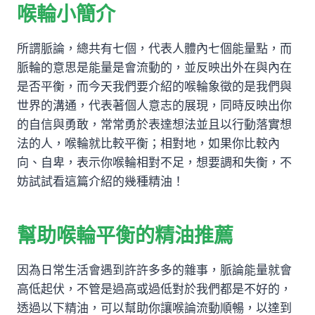
喉輪小簡介
所謂脈論，總共有七個，代表人體內七個能量點，而
脈輪的意思是能量是會流動的，並反映出外在與內在
是否平衡，而今天我們要介紹的喉輪象徵的是我們與
世界的溝通，代表著個人意志的展現，同時反映出你
的自信與勇敢，常常勇於表達想法並且以行動落實想
法的人，喉輪就比較平衡；相對地，如果你比較內
向、自卑，表示你喉輪相對不足，想要調和失衡，不
妨試試看這篇介紹的幾種精油！
幫助喉輪平衡的精油推薦
因為日常生活會遇到許許多多的雜事，脈論能量就會
高低起伏，不管是過高或過低對於我們都是不好的，
透過以下精油，可以幫助你讓喉論流動順暢，以達到