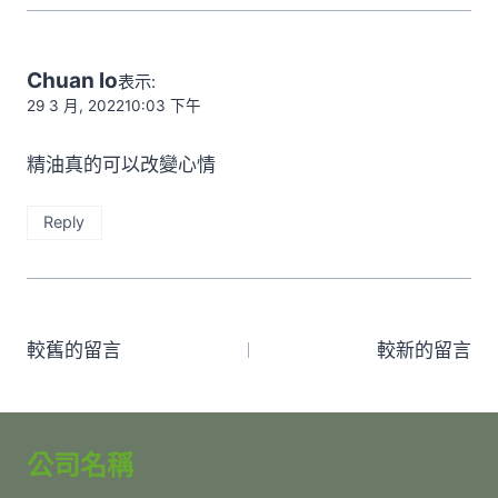
Chuan lo
表示:
29 3 月, 202210:03 下午
精油真的可以改變心情
Reply
留
較舊的留言
較新的留言
言
導
公司名稱
覽